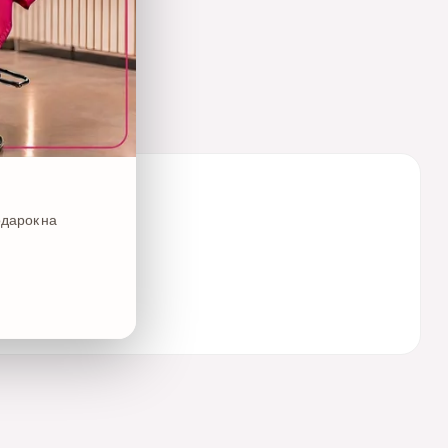
одарок на
н