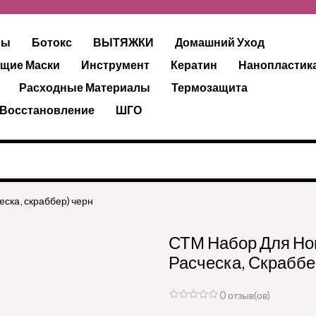
ры
Ботокс
ВЫТЯЖКИ
Домашний Уход
щие Маски
Инструмент
Кератин
Нанопластик
Расходные Материалы
Термозащита
 Восстановление
ШГО
еска, скраббер) черн
СТМ Набор Для Нов
Расческа, Скраббе
0 отзыв(ов)