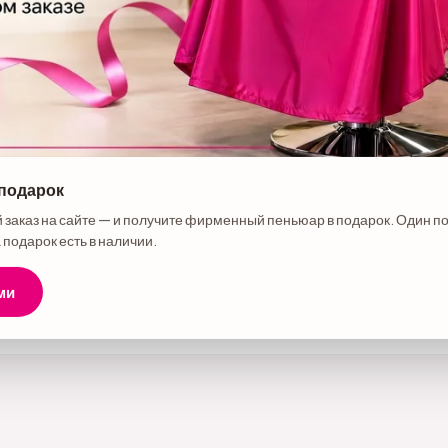
 подарок
е товара
 заказ на сайте — и получите фирменный пеньюар в подарок. Один п
 для новичка 2 (Кисть, миска, зажим, карбон расческа, скраббер) чер
 подарок есть в наличии.
ми