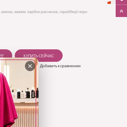
 миска, зажим, карбон расческа, скраббер) черн
 в избранное
Добавить к сравнению