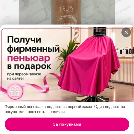
Кератин
Нанопластика
Подложки
Ещё категории
✓ Отправка 24ч
·
✓ Оригинал
·
✓ Поддержка
Felps Brazil Cacau Treatment Кератин 500 Мл
Код товара:
1631
4 000₽
Фирменный пеньюар в подарок за первый заказ. Один подарок на
покупателя, пока есть в наличии.
БРЕНД:
FELPS
0
За покупками
ГЛАВНАЯ
ПОИСК
КОРЗИНА
АККАУНТ