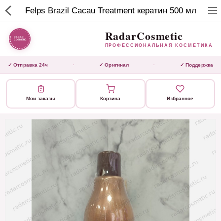
RadarCosmetic
Felps Brazil Cacau Treatment кератин 500 мл
✕
ПРОФЕССИОНАЛЬНАЯ
КОСМЕТИКА
RadarCosmetic
ПРОФЕССИОНАЛЬНАЯ КОСМЕТИКА
КАТАЛОГ
✓ Отправка 24ч
✓ Оригинал
✓ Поддержка
·
·
Активаторы
Мои заказы
Корзина
Избранное
Ботокс
ВЫТЯЖКИ
Домашний уход
Завершающие маски
Инструмент