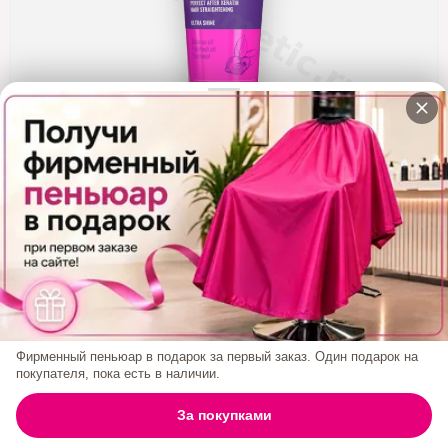
Кератин
Нанопластика
Подложки
Ещё категории
✓ Отправка 24ч
·
✓ Оригинал
·
✓ Поддержка
Маска Кондиционирующая ZOOM KERATIN
Mask 50 Ml
0₽
Фирменный пеньюар в подарок за первый заказ. Один подарок на
покупателя, пока есть в наличии.
БРЕНД:
ZOOM
0
За покупками
ГЛАВНАЯ
ПОИСК
КОРЗИНА
АККАУНТ