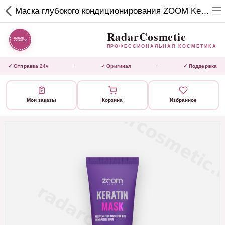
RadarCosmetic
Маска глубокого кондиционирования ZOOM Keratin Mask 250 ml
✕
ПРОФЕССИОНАЛЬНАЯ
КОСМЕТИКА
RadarCosmetic
ПРОФЕССИОНАЛЬНАЯ КОСМЕТИКА
КАТАЛОГ
✓ Отправка 24ч
✓ Оригинал
✓ Поддержка
·
·
Активаторы
Мои заказы
Корзина
Избранное
Ботокс
ВЫТЯЖКИ
Домашний уход
Завершающие маски
Инструмент