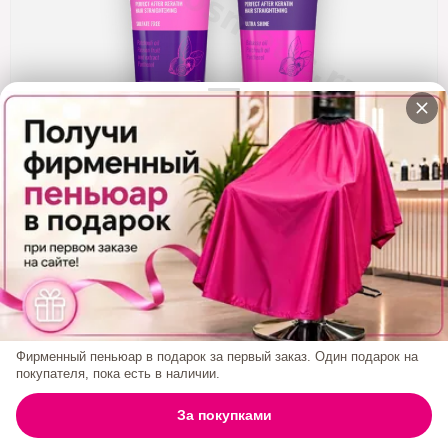
Кератин
Нанопластика
Подложки
Ещё категории
✓ Отправка 24ч
·
✓ Оригинал
·
✓ Поддержка
Комплект Для Домашнего Ухода ZOOM Keratin
Shampoo 250 Ml + ZOOM Keratin Mask 250 Ml
0₽
Фирменный пеньюар в подарок за первый заказ. Один подарок на
покупателя, пока есть в наличии.
БРЕНД:
ZOOM
0
За покупками
ГЛАВНАЯ
ПОИСК
КОРЗИНА
АККАУНТ