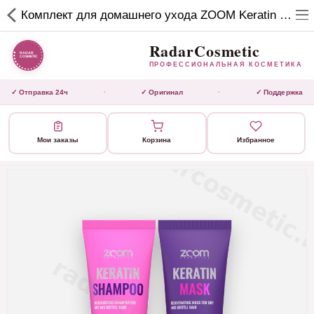
RadarCosmetic
Комплект для домашнего ухода ZOOM Keratin Shampoo 250 ml + ZOOM Keratin Mask 250 ml
✕
ПРОФЕССИОНАЛЬНАЯ
КОСМЕТИКА
RadarCosmetic
ПРОФЕССИОНАЛЬНАЯ КОСМЕТИКА
КАТАЛОГ
✓ Отправка 24ч
✓ Оригинал
✓ Поддержка
·
·
Активаторы
Мои заказы
Корзина
Избранное
Ботокс
ВЫТЯЖКИ
Домашний уход
Завершающие маски
Инструмент