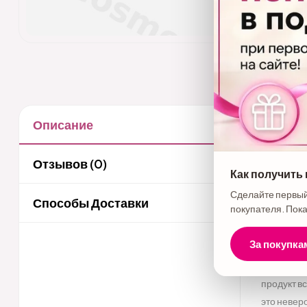
Описание
Описани
Представл
Отзывов (0)
Как получить
Уникальны
Сделайте первый
Способы Доставки
покупателя. Пока
Афро-зав
Пористых 
За покупка
Сильных к
Эффект ул
продукт в
это невер