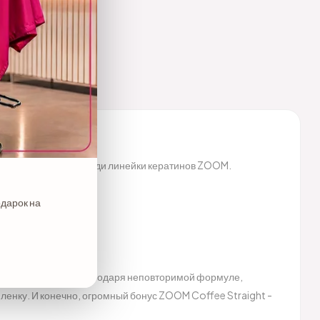
 абсолютный хит среди линейки кератинов ZOOM.
одарок на
 твоего клиента. Благодаря неповторимой формуле,
 пленку. И конечно, огромный бонус ZOOM Coffee Straight -