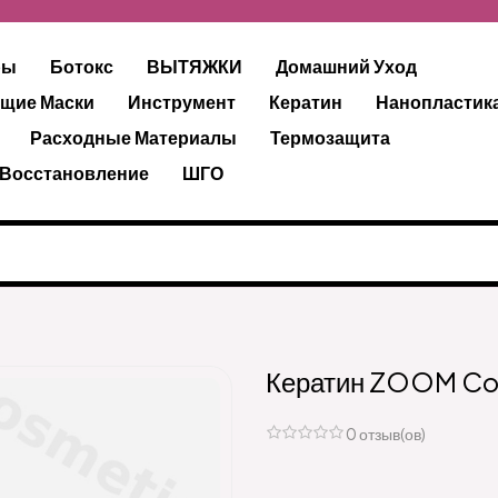
ры
Ботокс
ВЫТЯЖКИ
Домашний Уход
щие Маски
Инструмент
Кератин
Нанопластик
Расходные Материалы
Термозащита
 Восстановление
ШГО
Кератин ZOOM Cof
0 отзыв(ов)