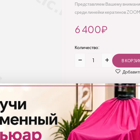
Представляем Вашему вниманию
среди линейки кератинов ZOOM.
6 400₽
Количество:
Добавить
Бренд:
ZOOM