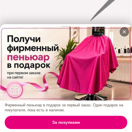
Кератин
Нанопластика
Подложки
Ещё категории
✓ Отправка 24ч
·
✓ Оригинал
·
✓ Поддержка
Total Miracle 10 In 1 Маска -концентрат Для
Волос 50 Мл
Код товара:
МАСК02
430₽
Фирменный пеньюар в подарок за первый заказ. Один подарок на
покупателя, пока есть в наличии.
0
За покупками
ГЛАВНАЯ
ПОИСК
КОРЗИНА
АККАУНТ