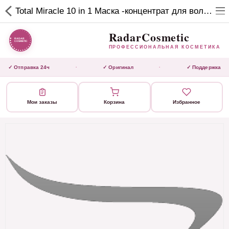
RadarCosmetic
Total Miracle 10 in 1 Маска -концентрат для волос 50 мл
✕
ПРОФЕССИОНАЛЬНАЯ
КОСМЕТИКА
RadarCosmetic
ПРОФЕССИОНАЛЬНАЯ КОСМЕТИКА
КАТАЛОГ
✓ Отправка 24ч
✓ Оригинал
✓ Поддержка
·
·
Активаторы
Мои заказы
Корзина
Избранное
Ботокс
ВЫТЯЖКИ
Домашний уход
Завершающие маски
Инструмент