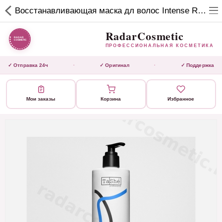
RadarCosmetic
Восстанавливающая маска дл волос Intense Recovery Tashe professional, 500 мл
✕
ПРОФЕССИОНАЛЬНАЯ
КОСМЕТИКА
RadarCosmetic
ПРОФЕССИОНАЛЬНАЯ КОСМЕТИКА
КАТАЛОГ
✓ Отправка 24ч
✓ Оригинал
✓ Поддержка
·
·
Активаторы
Мои заказы
Корзина
Избранное
Ботокс
ВЫТЯЖКИ
Домашний уход
Завершающие маски 3 шаг
Инструмент