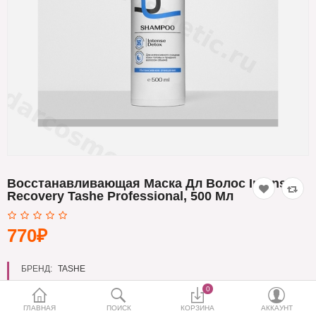
Кератин
Нанопластика
Подложки
Ещё категории
✓ Отправка 24ч
·
✓ Оригинал
·
✓ Поддержка
Восстанавливающая Маска Дл Волос Intense
Recovery Tashe Professional, 500 Мл
770₽
БРЕНД:
TASHE
0
ГЛАВНАЯ
ПОИСК
КОРЗИНА
АККАУНТ