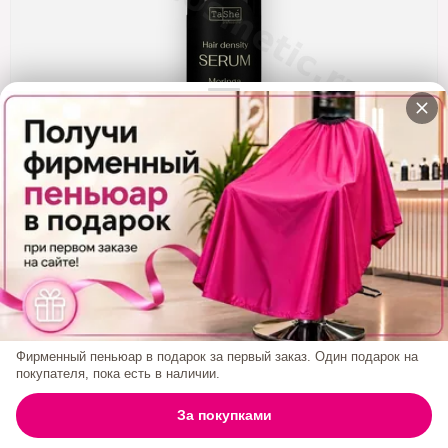
Кератин
Нанопластика
Подложки
Ещё категории
✓ Отправка 24ч
·
✓ Оригинал
·
✓ Поддержка
Сыворотка Для Густоты Волос Tashe
Professional "Moringa", 100 Мл
694₽
Фирменный пеньюар в подарок за первый заказ. Один подарок на
покупателя, пока есть в наличии.
БРЕНД:
TASHE
0
За покупками
ГЛАВНАЯ
ПОИСК
КОРЗИНА
АККАУНТ