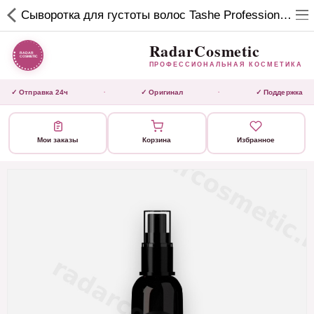
RadarCosmetic
Сыворотка для густоты волос Tashe Professional "Moringa", 100 мл
✕
ПРОФЕССИОНАЛЬНАЯ
КОСМЕТИКА
RadarCosmetic
ПРОФЕССИОНАЛЬНАЯ КОСМЕТИКА
КАТАЛОГ
✓ Отправка 24ч
✓ Оригинал
✓ Поддержка
·
·
Активаторы
Мои заказы
Корзина
Избранное
Ботокс
ВЫТЯЖКИ
Домашний уход
Завершающие маски
Инструмент