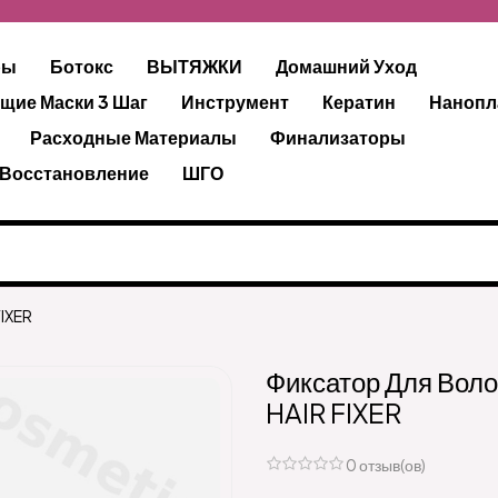
ры
Ботокс
ВЫТЯЖКИ
Домашний Уход
щие Маски 3 Шаг
Инструмент
Кератин
Нанопл
Расходные Материалы
Финализаторы
 Восстановление
ШГО
IXER
Фиксатор Для Во
HAIR FIXER
0 отзыв(ов)