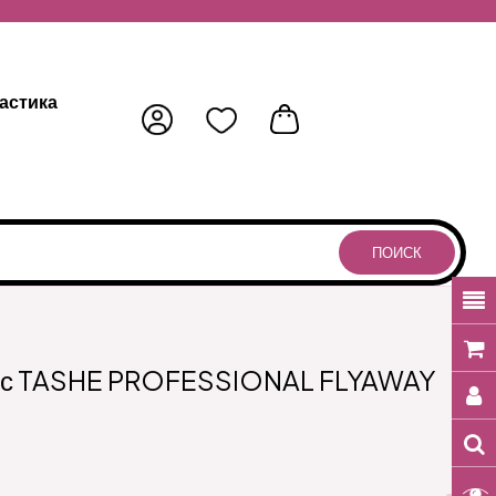
астика
ПОИСК
лос TASHE PROFESSIONAL FLYAWAY