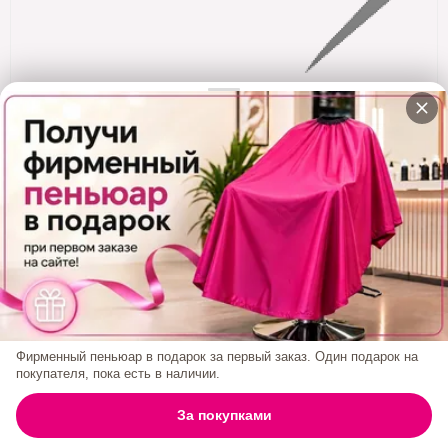
Кератин
Нанопластика
Подложки
Ещё категории
✓ Отправка 24ч
·
✓ Оригинал
·
✓ Поддержка
СТМ Набор Для Новичка 2 (Кисть, Миска,
Зажим, Карбон Расческа, Скраббер) Фиолет
0₽
Фирменный пеньюар в подарок за первый заказ. Один подарок на
покупателя, пока есть в наличии.
0
За покупками
ГЛАВНАЯ
ПОИСК
КОРЗИНА
АККАУНТ