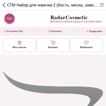
RadarCosmetic
СТМ Набор для новичка 2 (Кисть, миска, зажим, карбон расческа, скраббер) фиолет
✕
ПРОФЕССИОНАЛЬНАЯ
КОСМЕТИКА
RadarCosmetic
ПРОФЕССИОНАЛЬНАЯ КОСМЕТИКА
КАТАЛОГ
✓ Отправка 24ч
✓ Оригинал
✓ Поддержка
·
·
Активаторы
Мои заказы
Корзина
Избранное
Ботокс
ВЫТЯЖКИ
Домашний уход
Завершающие маски
Инструмент