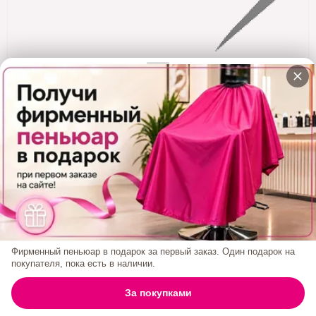
Кератин
Нанопластика
Подложки
Ещё категории
✓ Отправка 24ч
·
✓ Оригинал
·
✓ Поддержка
Stable Mask - Кислая Маска-Стабилизатор Для
Завершения Процедур 400 Мл
Код товара:
JK36
3 100₽
Фирменный пеньюар в подарок за первый заказ. Один подарок на
покупателя, пока есть в наличии.
0
За покупками
ГЛАВНАЯ
ПОИСК
КОРЗИНА
АККАУНТ