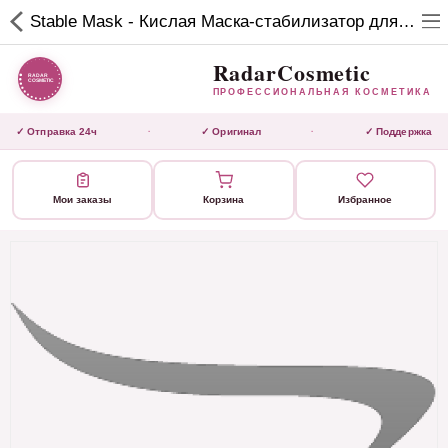
RadarCosmetic
Stable Mask - Кислая Маска-стабилизатор для завершения процедур 400 мл
✕
ПРОФЕССИОНАЛЬНАЯ
КОСМЕТИКА
RadarCosmetic
ПРОФЕССИОНАЛЬНАЯ КОСМЕТИКА
КАТАЛОГ
✓ Отправка 24ч
✓ Оригинал
✓ Поддержка
·
·
Активаторы
Мои заказы
Корзина
Избранное
Ботокс
ВЫТЯЖКИ
Домашний уход
Завершающие маски
Инструмент