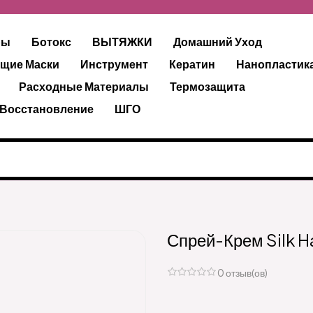
ры
Ботокс
ВЫТЯЖКИ
Домашний Уход
щие Маски
Инструмент
Кератин
Нанопластик
Расходные Материалы
Термозащита
 Восстановление
ШГО
Спрей-Крем Silk Hai
0 отзыв(ов)