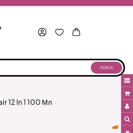
а
ПОИСК
r 12 In 1 100 Мл