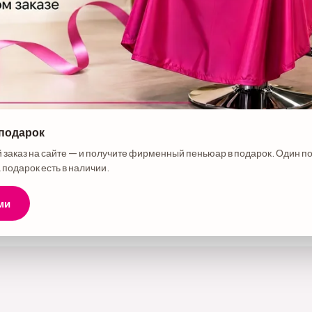
 подарок
е товара
 заказ на сайте — и получите фирменный пеньюар в подарок. Один п
 подарок есть в наличии.
ми