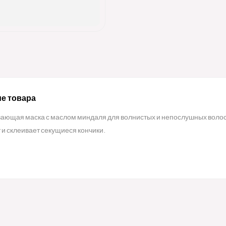
е товара
ающая маска с маслом миндаля для волнистых и непослушных волос
 и склеивает секущиеся кончики.