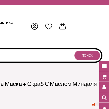
астика
ПОИСК
na Маска + Скраб С Маслом Миндаля