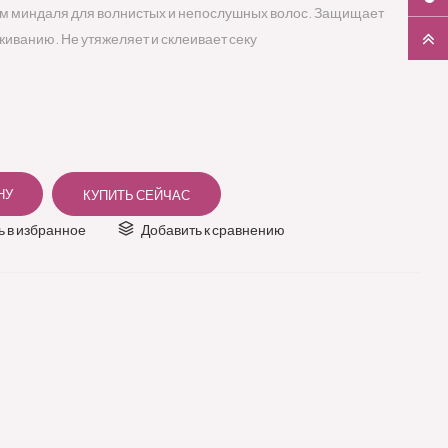
м миндаля для волнистых и непослушных волос. Защищает
живанию. Не утяжеляет и склеивает секу
 в избранное
Добавить к сравнению