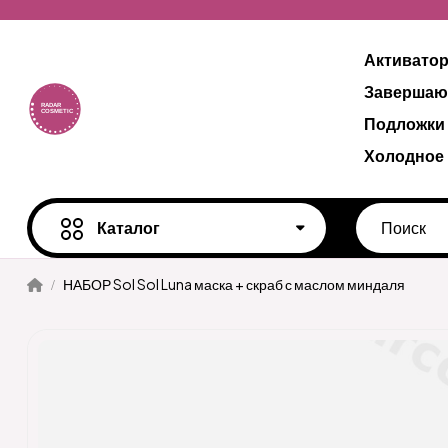
Активато
Завершаю
Подложки
Холодное
Каталог
НАБОР Sol Sol Luna маска + скраб с маслом миндаля