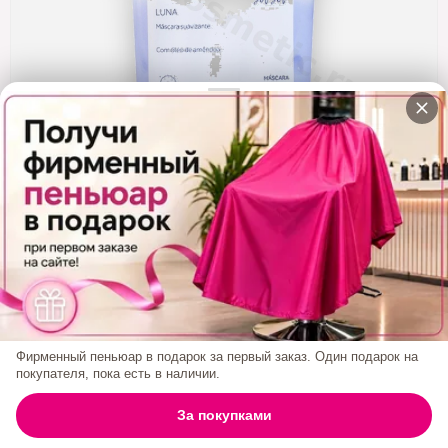
Кератин
Нанопластика
Подложки
Ещё категории
✓ Отправка 24ч
·
✓ Оригинал
·
✓ Поддержка
НАБОР Sol Sol Luna Маска 3 Шт С Маслом
Миндаля 250 Мл
Код товара:
1983/3
2 600₽
Фирменный пеньюар в подарок за первый заказ. Один подарок на
покупателя, пока есть в наличии.
БРЕНД:
SOL SOL
0
За покупками
ГЛАВНАЯ
ПОИСК
КОРЗИНА
АККАУНТ