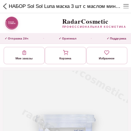
RadarCosmetic
НАБОР Sol Sol Luna маска 3 шт с маслом миндаля 250 мл
✕
ПРОФЕССИОНАЛЬНАЯ
КОСМЕТИКА
RadarCosmetic
ПРОФЕССИОНАЛЬНАЯ КОСМЕТИКА
КАТАЛОГ
✓ Отправка 24ч
✓ Оригинал
✓ Поддержка
·
·
Активаторы
Мои заказы
Корзина
Избранное
Ботокс
ВЫТЯЖКИ
Домашний уход
Завершающие маски
Инструмент