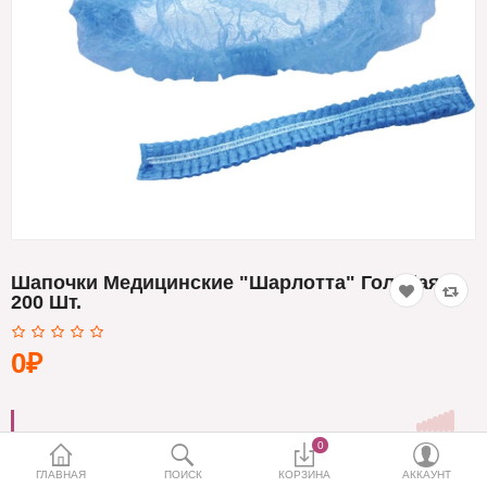
Кератин
Нанопластика
Подложки
Ещё категории
✓ Отправка 24ч
·
✓ Оригинал
·
✓ Поддержка
Шапочки Медицинские "Шарлотта" Голубая
200 Шт.
0₽
0
ГЛАВНАЯ
ПОИСК
КОРЗИНА
АККАУНТ