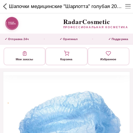
RadarCosmetic
Шапочки медицинские "Шарлотта" голубая 200 шт.
✕
ПРОФЕССИОНАЛЬНАЯ
КОСМЕТИКА
RadarCosmetic
ПРОФЕССИОНАЛЬНАЯ КОСМЕТИКА
КАТАЛОГ
✓ Отправка 24ч
✓ Оригинал
✓ Поддержка
·
·
Активаторы
Мои заказы
Корзина
Избранное
Ботокс
ВЫТЯЖКИ
Домашний уход
Завершающие маски 3 шаг
Инструмент