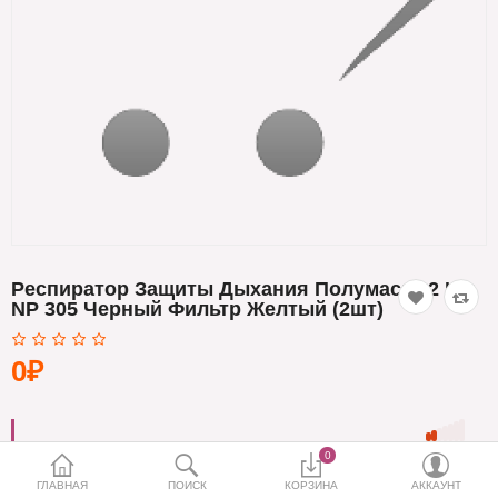
Кератин
Нанопластика
Подложки
Ещё категории
✓ Отправка 24ч
·
✓ Оригинал
·
✓ Поддержка
Респиратор Защиты Дыхания Полумаска 2 Шт
NP 305 Черный Фильтр Желтый (2шт)
0₽
0
ГЛАВНАЯ
ПОИСК
КОРЗИНА
АККАУНТ