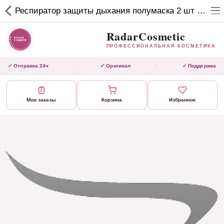
RadarCosmetic
Респиратор защиты дыхания полумаска 2 шт NP 305 черный фильтр желтый (2шт)
✕
ПРОФЕССИОНАЛЬНАЯ
КОСМЕТИКА
RadarCosmetic
ПРОФЕССИОНАЛЬНАЯ КОСМЕТИКА
КАТАЛОГ
✓ Отправка 24ч
✓ Оригинал
✓ Поддержка
·
·
Активаторы
Мои заказы
Корзина
Избранное
Ботокс
ВЫТЯЖКИ
Домашний уход
Завершающие маски 3 шаг
Инструмент