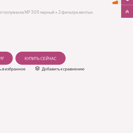
т полумаска NP 305 черный + 2 фильтра желтых
 в избранное
Добавить к сравнению