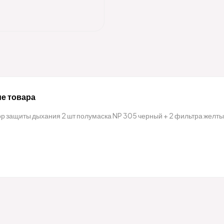
е товара
р защиты дыхания 2 шт полумаска NP 305 черный + 2 фильтра желты