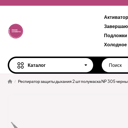
Активато
Завершаю
Подложки
Холодное
Каталог
Респиратор защиты дыхания 2 шт полумаска NP 305 черны