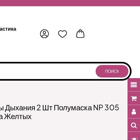
астика
ПОИСК
ы Дыхания 2 Шт Полумаска NP 305
ра Желтых