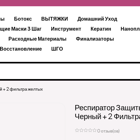
ры
Ботокс
ВЫТЯЖКИ
Домашний Уход
щие Маски 3 Шаг
Инструмент
Кератин
Нанопл
Расходные Материалы
Финализаторы
 Восстановление
ШГО
й + 2 фильтра желтых
Респиратор Защит
Черный + 2 Фильт
0 отзыв(ов)