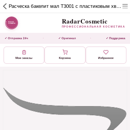
RadarCosmetic
Расческа бакелит мал Т3001 с пластиковым хвостиком, черная
✕
ПРОФЕССИОНАЛЬНАЯ
КОСМЕТИКА
RadarCosmetic
ПРОФЕССИОНАЛЬНАЯ КОСМЕТИКА
КАТАЛОГ
✓ Отправка 24ч
✓ Оригинал
✓ Поддержка
·
·
Активаторы
Мои заказы
Корзина
Избранное
Ботокс
ВЫТЯЖКИ
Домашний уход
Завершающие маски
Инструмент