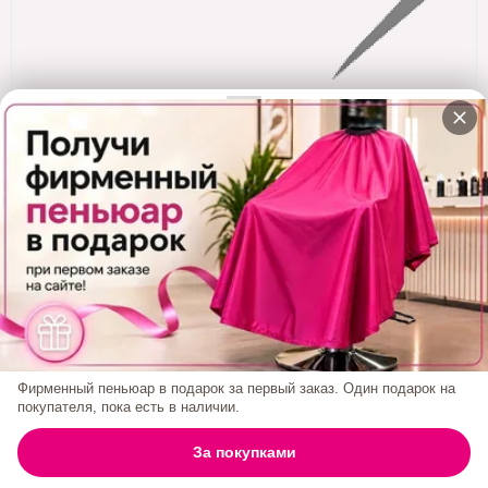
Кератин
Нанопластика
Подложки
Ещё категории
✓ Отправка 24ч
·
✓ Оригинал
·
✓ Поддержка
Расческа Бакелит Мал Т3001 С Пластиковым
Хвостиком, Черная
0₽
Фирменный пеньюар в подарок за первый заказ. Один подарок на
покупателя, пока есть в наличии.
0
За покупками
ГЛАВНАЯ
ПОИСК
КОРЗИНА
АККАУНТ