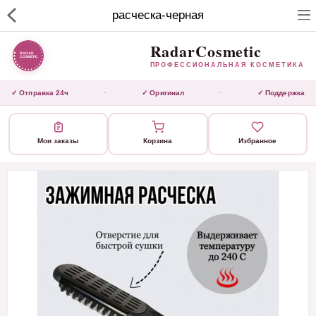
RadarCosmetic
расческа-черная
✕
ПРОФЕССИОНАЛЬНАЯ
КОСМЕТИКА
RadarCosmetic
ПРОФЕССИОНАЛЬНАЯ КОСМЕТИКА
КАТАЛОГ
✓ Отправка 24ч
✓ Оригинал
✓ Поддержка
·
·
Активаторы
Мои заказы
Корзина
Избранное
Ботокс
ВЫТЯЖКИ
Домашний уход
Завершающие маски
Инструмент