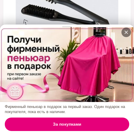
Кератин
Нанопластика
Подложки
Ещё категории
✓ Отправка 24ч
·
✓ Оригинал
·
✓ Поддержка
Расческа Зажимная RadarCosmetic, Черная
Код товара:
расческа-черная
680₽
Фирменный пеньюар в подарок за первый заказ. Один подарок на
покупателя, пока есть в наличии.
БРЕНД:
RADARCOSMETIC
0
За покупками
ГЛАВНАЯ
ПОИСК
КОРЗИНА
АККАУНТ