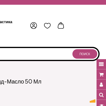
астика
ПОИСК
ид-Масло 50 Мл