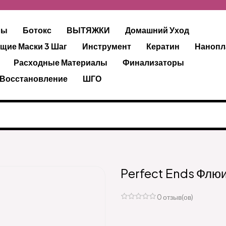
ры
Ботокс
ВЫТЯЖКИ
Домашний Уход
щие Маски 3 Шаг
Инструмент
Кератин
Нанопл
Расходные Материалы
Финализаторы
 Восстановление
ШГО
Perfect Ends Флю
0 отзыв(ов)