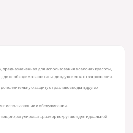
а, предназначенная для использования в салонах красоты,
, где необходимо защитить одежду клиента от загрязнения.
 дополнительную защиту от разливов воды и других
ым в использовании и обслуживании.
яющего регулировать размер вокруг шеи для идеальной