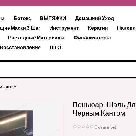
ры
Ботокс
ВЫТЯЖКИ
Домашний Уход
щие Маски 3 Шаг
Инструмент
Кератин
Нанопл
Расходные Материалы
Финализаторы
 Восстановление
ШГО
м кантом
Пеньюар-Шаль Для
Черным Кантом
0 отзыв(ов)