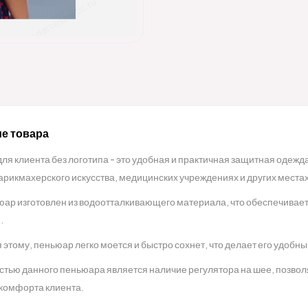
е товара
ля клиента без логотипа - это удобная и практичная защитная одежд
арикмахерского искусства, медицинских учреждениях и других местах
юар изготовлен из водоотталкивающего материала, что обеспечивает
.
 этому, пеньюар легко моется и быстро сохнет, что делает его удобн
тью данного пеньюара является наличие регулятора на шее, позвол
 комфорта клиента.