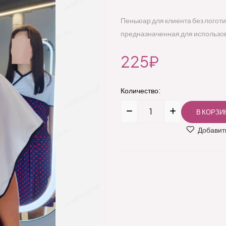
Пеньюар для клиента без логоти
предназначенная для использов
225₽
Количество:
Добавить