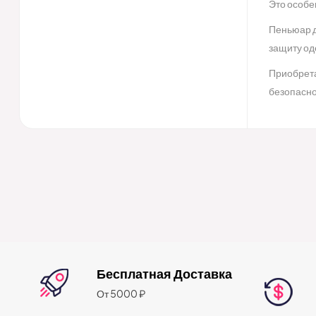
Это особе
Пеньюар д
защиту од
Приобрета
безопасно
Бесплатная Доставка
От 5000 ₽