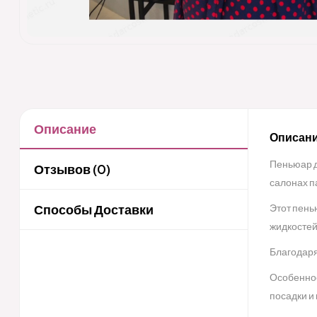
Описание
Описани
Пеньюар д
Отзывов (0)
салонах п
Способы Доставки
Этот пень
жидкостей
Благодаря
Особеннос
посадки и