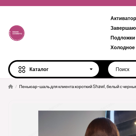
Активато
Завершаю
Подложки
Холодное
Каталог
Пеньюар-шаль для клиента короткий Shawl, белый с черны