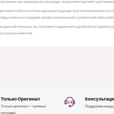
нно важно при проведении процедур, когда клиент должен чувствова
ля клиента без логотипа идеально подходит для использования в усл
ежды клиента и создавая профессиональный и ухоженный образ раб
я данный пеньюар, вы получаете надежный и удобный инструмент дл
сть ваших клиентов.
Только Оригинал
Консультац
Только оригинал — прямые
Поддержка кажды
поставки