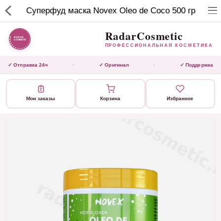
RadarCosmetic
Суперфуд маска Novex Oleo de Coco 500 гр
✕
ПРОФЕССИОНАЛЬНАЯ
КОСМЕТИКА
RadarCosmetic
ПРОФЕССИОНАЛЬНАЯ КОСМЕТИКА
КАТАЛОГ
✓ Отправка 24ч
✓ Оригинал
✓ Поддержка
·
·
Активаторы
Мои заказы
Корзина
Избранное
Ботокс
ВЫТЯЖКИ
Домашний уход
Завершающие маски
Инструмент