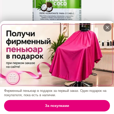
Кератин
Нанопластика
Подложки
Ещё категории
✓ Отправка 24ч
·
✓ Оригинал
·
✓ Поддержка
Суперфуд Маска Novex Oleo De Coco 500 Гр
Код товара:
2356
1 100₽
Фирменный пеньюар в подарок за первый заказ. Один подарок на
покупателя, пока есть в наличии.
БРЕНД:
NOVEX
0
За покупками
ГЛАВНАЯ
ПОИСК
КОРЗИНА
АККАУНТ