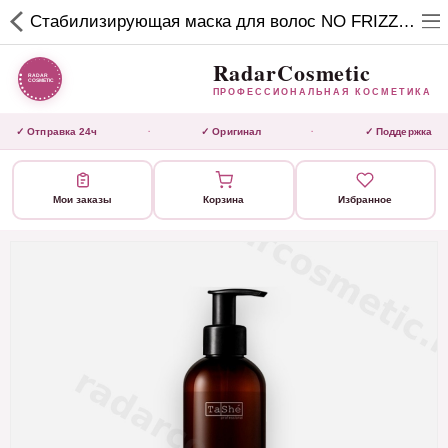
RadarCosmetic
Стабилизирующая маска для волос NO FRIZZ BALANCE SEAL
✕
ПРОФЕССИОНАЛЬНАЯ
КОСМЕТИКА
RadarCosmetic
ПРОФЕССИОНАЛЬНАЯ КОСМЕТИКА
КАТАЛОГ
✓ Отправка 24ч
✓ Оригинал
✓ Поддержка
·
·
Активаторы
Мои заказы
Корзина
Избранное
Ботокс
ВЫТЯЖКИ
Домашний уход
Завершающие маски 3 шаг
Инструмент