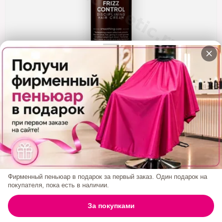
Кератин
Нанопластика
Подложки
Ещё категории
✓ Отправка 24ч
·
✓ Оригинал
·
✓ Поддержка
Стабилизирующая Маска Для Волос NO FRIZZ
BALANCE SEAL
Код товара:
NFseal
1 560₽
Фирменный пеньюар в подарок за первый заказ. Один подарок на
покупателя, пока есть в наличии.
БРЕНД:
NO FRIZZ
0
За покупками
ГЛАВНАЯ
ПОИСК
КОРЗИНА
АККАУНТ