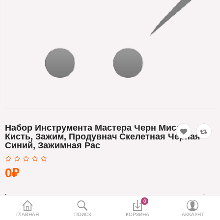
Кератин
Нанопластика
Подложки
Ещё категории
✓ Отправка 24ч
·
✓ Оригинал
·
✓ Поддержка
Набор Инструмента Мастера Черн Миска,
Кисть, Зажим, Продувнач Скелетная Черная
Синий, Зажимная Рас
0₽
0
ГЛАВНАЯ
ПОИСК
КОРЗИНА
АККАУНТ