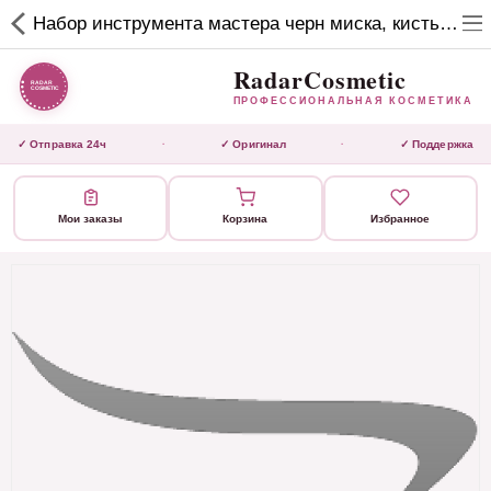
RadarCosmetic
Набор инструмента мастера черн миска, кисть, зажим, продувнач скелетная черная синий, зажимная рас
✕
ПРОФЕССИОНАЛЬНАЯ
КОСМЕТИКА
RadarCosmetic
ПРОФЕССИОНАЛЬНАЯ КОСМЕТИКА
КАТАЛОГ
✓ Отправка 24ч
✓ Оригинал
✓ Поддержка
·
·
Активаторы
Мои заказы
Корзина
Избранное
Ботокс
ВЫТЯЖКИ
Домашний уход
Завершающие маски 3 шаг
Инструмент