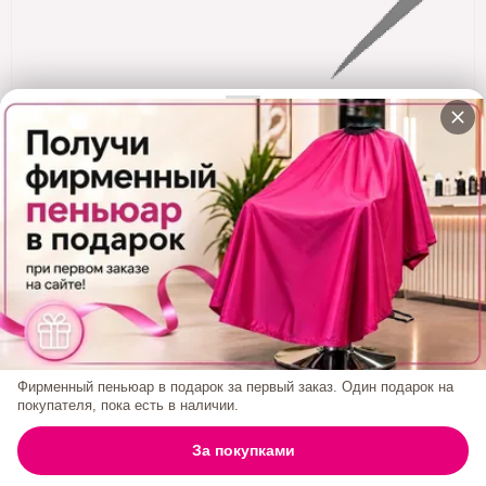
Кератин
Нанопластика
Подложки
Ещё категории
✓ Отправка 24ч
·
✓ Оригинал
·
✓ Поддержка
Набор Фиолет ( Миска, Кисть, Расч Карб Пласт
Хв, Венчик, Зажимы)
0₽
Фирменный пеньюар в подарок за первый заказ. Один подарок на
покупателя, пока есть в наличии.
0
За покупками
ГЛАВНАЯ
ПОИСК
КОРЗИНА
АККАУНТ