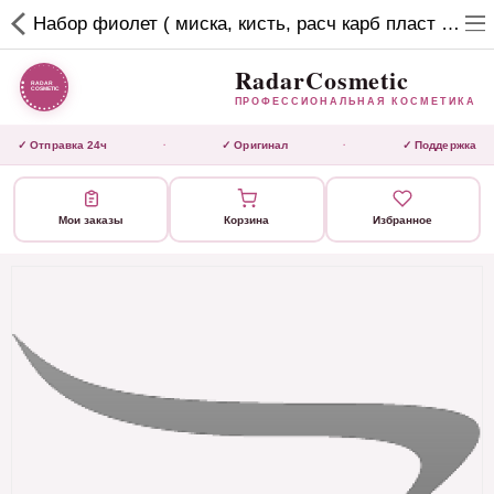
RadarCosmetic
Набор фиолет ( миска, кисть, расч карб пласт хв, венчик, зажимы)
✕
ПРОФЕССИОНАЛЬНАЯ
КОСМЕТИКА
RadarCosmetic
ПРОФЕССИОНАЛЬНАЯ КОСМЕТИКА
КАТАЛОГ
✓ Отправка 24ч
✓ Оригинал
✓ Поддержка
·
·
Активаторы
Мои заказы
Корзина
Избранное
Ботокс
ВЫТЯЖКИ
Домашний уход
Завершающие маски
Инструмент