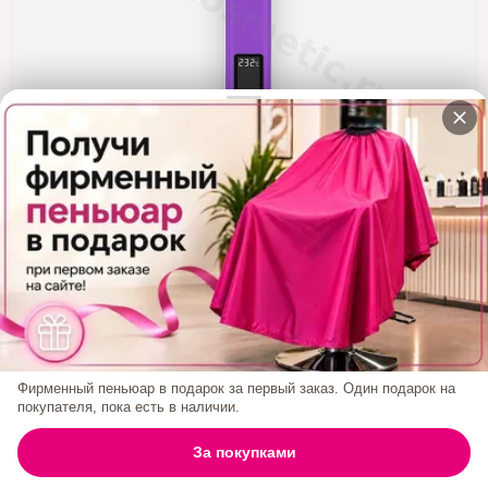
Кератин
Нанопластика
Подложки
Ещё категории
✓ Отправка 24ч
·
✓ Оригинал
·
✓ Поддержка
Утюжок Узкие Пластины MZ Titanium
Фиолетовый Светлый
Код товара:
2428
4 000₽
Фирменный пеньюар в подарок за первый заказ. Один подарок на
покупателя, пока есть в наличии.
БРЕНД:
MZ TITANIUM
0
За покупками
ГЛАВНАЯ
ПОИСК
КОРЗИНА
АККАУНТ