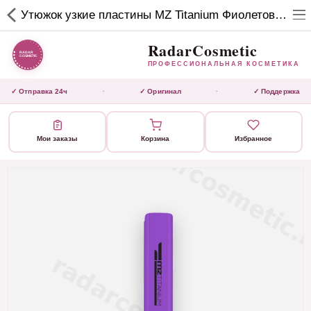
RadarCosmetic
Утюжок узкие пластины MZ Titanium Фиолетовый светлый
✕
ПРОФЕССИОНАЛЬНАЯ
КОСМЕТИКА
RadarCosmetic
ПРОФЕССИОНАЛЬНАЯ КОСМЕТИКА
КАТАЛОГ
✓ Отправка 24ч
✓ Оригинал
✓ Поддержка
·
·
Активаторы
Мои заказы
Корзина
Избранное
Ботокс
ВЫТЯЖКИ
Домашний уход
Завершающие маски
Инструмент