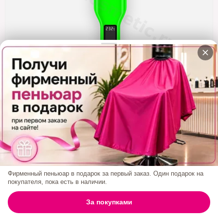
Кератин
Нанопластика
Подложки
Ещё категории
✓ Отправка 24ч
·
✓ Оригинал
·
✓ Поддержка
Утюжок MZ Titanium Зеленый, Широкие
Пластины, Титан, 230С
Код товара:
1479
4 400₽
Фирменный пеньюар в подарок за первый заказ. Один подарок на
покупателя, пока есть в наличии.
БРЕНД:
MZ TITANIUM
0
За покупками
ГЛАВНАЯ
ПОИСК
КОРЗИНА
АККАУНТ