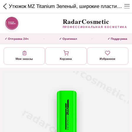
RadarCosmetic
Утюжок MZ Titanium Зеленый, широкие пластины, титан, 230С
✕
ПРОФЕССИОНАЛЬНАЯ
КОСМЕТИКА
RadarCosmetic
ПРОФЕССИОНАЛЬНАЯ КОСМЕТИКА
КАТАЛОГ
✓ Отправка 24ч
✓ Оригинал
✓ Поддержка
·
·
Активаторы
Мои заказы
Корзина
Избранное
Ботокс
ВЫТЯЖКИ
Домашний уход
Завершающие маски 3 шаг
Инструмент