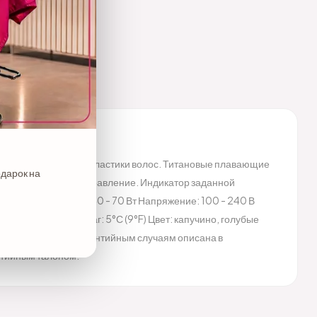
ния, ботокса и нанопластики волос. Титановые плавающие
одарок на
р 360С. Сенсорное управление. Индикатор заданной
itanium: Мощность: 40 - 70 Вт Напряжение: 100 - 240 В
) Температурный шаг: 5°С (9°F) Цвет: капучино, голубые
я информация по гарантийным случаям описана в
нтийным талоном.