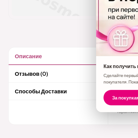
Описание
Описани
Как получить
Бренд - M
Отзывов (0)
Сделайте первый
пластины,
покупателя. Пока
температу
Способы Доставки
Размер пл
За покупка
пластины,
гарантийн