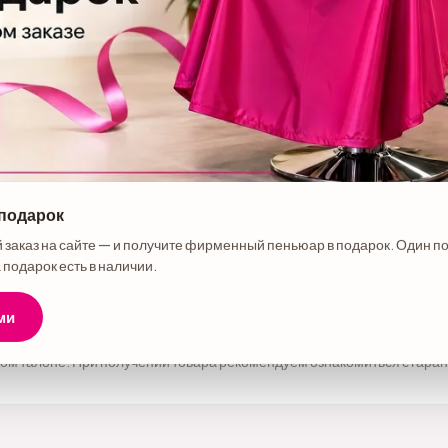
е товара
 подарок
Z titanium Идеальный утюжок для процедуры кератинового выпрямле
 заказ на сайте — и получите фирменный пеньюар в подарок. Один п
 не цепляющие волос. Разогрев пластин до 10 сек. Поворотный шну
 подарок есть в наличии.
ры. Индикатор готовности к работе Технические характеристики MZ T
астин: 45 на 95 мм Температурный диапазон: 50 - 232°С (122 - 450°F
ми
 глянец Гарантия 6 месяцев с момента покупки. Условия и подробна
ом талоне. При получении товара рекомендуем ознакомиться с гара