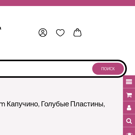
а
ПОИСК
m Капучино, Голубые Пластины,