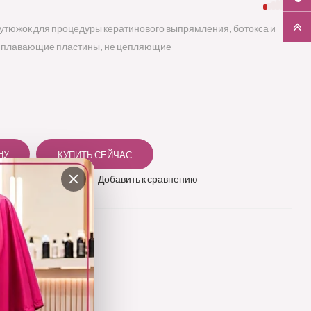
 утюжок для процедуры кератинового выпрямления, ботокса и
е плавающие пластины, не цепляющие
 в избранное
Добавить к сравнению