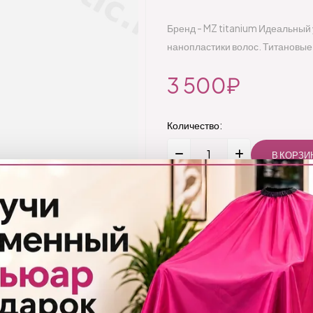
Бренд - MZ titanium Идеальный
нанопластики волос. Титановы
3 500₽
Количество:
Добавить
Бренд:
MZ Titanium
Код товара:
1814