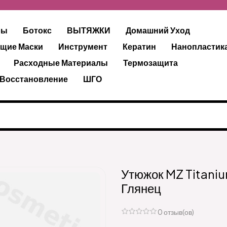
ры
Ботокс
ВЫТЯЖКИ
Домашний Уход
щие Маски
Инструмент
Кератин
Нанопластик
Расходные Материалы
Термозащита
 Восстановление
ШГО
Утюжок MZ Titaniu
Глянец
0 отзыв(ов)