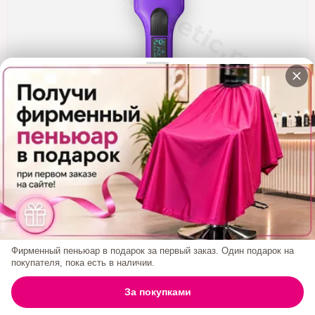
Кератин
Нанопластика
Подложки
Ещё категории
✓ Отправка 24ч
·
✓ Оригинал
·
✓ Поддержка
Утюжок MZ Titanium Фиолетовый, Широкие
Пластины, Глянец ,титан, 230С
Код товара:
1480
4 400₽
Фирменный пеньюар в подарок за первый заказ. Один подарок на
покупателя, пока есть в наличии.
БРЕНД:
MZ TITANIUM
0
За покупками
ГЛАВНАЯ
ПОИСК
КОРЗИНА
АККАУНТ