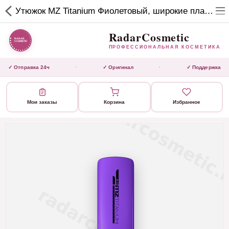
RadarCosmetic
Утюжок MZ Titanium Фиолетовый, широкие пластины, глянец ,титан, 230С
✕
ПРОФЕССИОНАЛЬНАЯ
КОСМЕТИКА
RadarCosmetic
ПРОФЕССИОНАЛЬНАЯ КОСМЕТИКА
КАТАЛОГ
✓ Отправка 24ч
✓ Оригинал
✓ Поддержка
·
·
Активаторы
Мои заказы
Корзина
Избранное
Ботокс
ВЫТЯЖКИ
Домашний уход
Завершающие маски
Инструмент