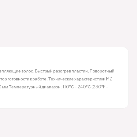
епляющие волос. Быстрый разогрев пластин. Поворотный
ор готовности к работе. Технические характеристики MZ
0 мм Температурный диапазон: 110°С - 240°С (230°F -