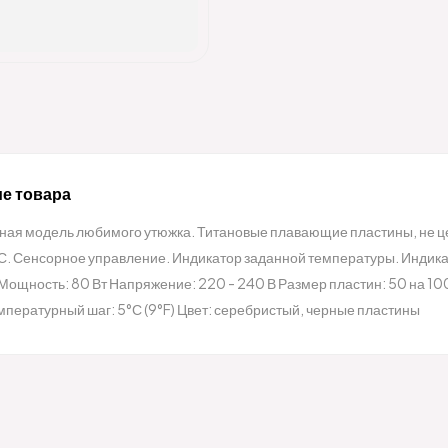
е товара
ая модель любимого утюжка. Титановые плавающие пластины, не ц
. Сенсорное управление. Индикатор заданной температуры. Индикат
 Мощность: 80 Вт Напряжение: 220 - 240 В Размер пластин: 50 на 10
мпературный шаг: 5°С (9°F) Цвет: серебристый, черные пластины