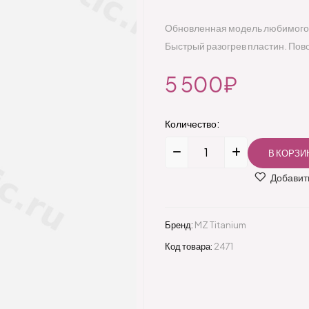
Обновленная модель любимого 
Быстрый разогрев пластин. По
5 500₽
Количество:
Добавить
Бренд:
MZ Titanium
Код товара:
2471