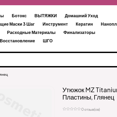
ры
Ботокс
ВЫТЯЖКИ
Домашний Уход
щие Маски 3 Шаг
Инструмент
Кератин
Нанопл
Расходные Материалы
Финализаторы
 Восстановление
ШГО
лянец
Утюжок MZ Titani
Пластины, Глянец
0 отзыв(ов)