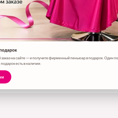
 подарок
е товара
 заказ на сайте — и получите фирменный пеньюар в подарок. Один п
ектрический ручной, пурпурный
 подарок есть в наличии.
ми