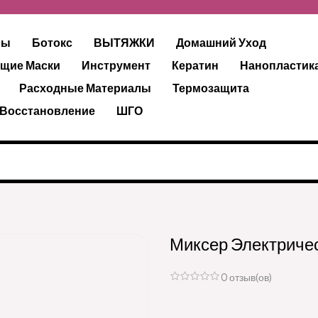
ры
Ботокс
ВЫТЯЖКИ
Домашний Уход
щие Маски
Инструмент
Кератин
Нанопластик
Расходные Материалы
Термозащита
 Восстановление
ШГО
Миксер Электриче
0 отзыв(ов)