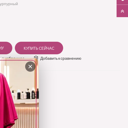
пурпурный
 в избранное
Добавить к сравнению