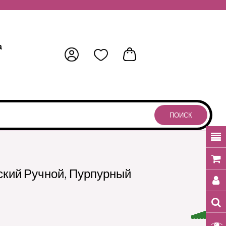
а
ПОИСК
ский Ручной, Пурпурный