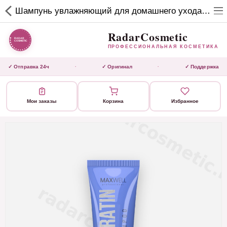
RadarCosmetic
Шампунь увлажняющий для домашнего ухода MAXWELL Keratin Shampoo 250 ml - интернет-магазин «Мега-Кератин»
✕
ПРОФЕССИОНАЛЬНАЯ
КОСМЕТИКА
RadarCosmetic
ПРОФЕССИОНАЛЬНАЯ КОСМЕТИКА
КАТАЛОГ
✓ Отправка 24ч
✓ Оригинал
✓ Поддержка
·
·
Активаторы
Мои заказы
Корзина
Избранное
Ботокс
ВЫТЯЖКИ
Домашний уход
Завершающие маски
Инструмент