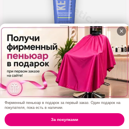
Кератин
Нанопластика
Подложки
Ещё категории
✓ Отправка 24ч
·
✓ Оригинал
·
✓ Поддержка
Шампунь Увлажняющий MAXWELL Keratin
Shampoo 250 Ml
0₽
Фирменный пеньюар в подарок за первый заказ. Один подарок на
покупателя, пока есть в наличии.
БРЕНД:
MAXWELL
0
За покупками
ГЛАВНАЯ
ПОИСК
КОРЗИНА
АККАУНТ