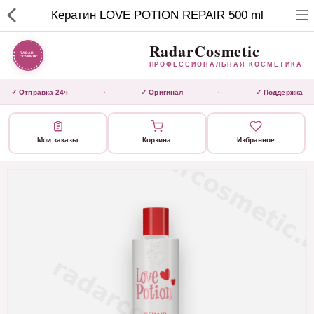
RadarCosmetic
Кератин LOVE POTION REPAIR 500 ml
✕
ПРОФЕССИОНАЛЬНАЯ
КОСМЕТИКА
RadarCosmetic
ПРОФЕССИОНАЛЬНАЯ КОСМЕТИКА
КАТАЛОГ
✓ Отправка 24ч
✓ Оригинал
✓ Поддержка
·
·
Активаторы
Мои заказы
Корзина
Избранное
Ботокс
ВЫТЯЖКИ
Домашний уход
Завершающие маски 3 шаг
Инструмент