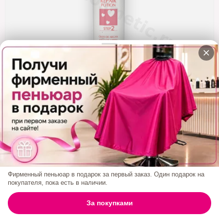
Кератин
Нанопластика
Подложки
Ещё категории
✓ Отправка 24ч
·
✓ Оригинал
·
✓ Поддержка
Кератин LOVE POTION REPAIR 500 Ml
4 100₽
Фирменный пеньюар в подарок за первый заказ. Один подарок на
БРЕНД:
LOVE POTION
покупателя, пока есть в наличии.
0
За покупками
ГЛАВНАЯ
ПОИСК
КОРЗИНА
АККАУНТ
Объём