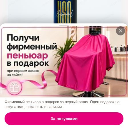
Кератин
Нанопластика
Подложки
Ещё категории
✓ Отправка 24ч
·
✓ Оригинал
·
✓ Поддержка
Спрей-Уход LIZ UP USO ESSENCIAL 235 Мл
3 590₽
Фирменный пеньюар в подарок за первый заказ. Один подарок на
БРЕНД:
LIZ UP
покупателя, пока есть в наличии.
0
За покупками
ГЛАВНАЯ
ПОИСК
КОРЗИНА
АККАУНТ