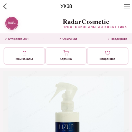
RadarCosmetic
УК38
✕
ПРОФЕССИОНАЛЬНАЯ
КОСМЕТИКА
RadarCosmetic
ПРОФЕССИОНАЛЬНАЯ КОСМЕТИКА
КАТАЛОГ
✓ Отправка 24ч
✓ Оригинал
✓ Поддержка
·
·
Активаторы
Мои заказы
Корзина
Избранное
Ботокс
ВЫТЯЖКИ
Домашний уход
Завершающие маски
Инструмент