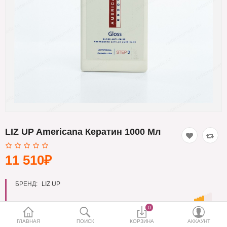
Кератин
Нанопластика
Подложки
Ещё категории
✓ Отправка 24ч
·
✓ Оригинал
·
✓ Поддержка
LIZ UP Americana Кератин 1000 Мл
11 510₽
БРЕНД:
LIZ UP
0
ГЛАВНАЯ
ПОИСК
КОРЗИНА
АККАУНТ
Объём