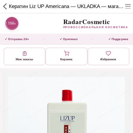
RadarCosmetic
Кератин Liz UP Americana — UKLADKA — магазин для мастеров реконструкции волос
✕
ПРОФЕССИОНАЛЬНАЯ
КОСМЕТИКА
RadarCosmetic
ПРОФЕССИОНАЛЬНАЯ КОСМЕТИКА
КАТАЛОГ
✓ Отправка 24ч
✓ Оригинал
✓ Поддержка
·
·
Активаторы
Мои заказы
Корзина
Избранное
Ботокс
ВЫТЯЖКИ
Домашний уход
Завершающие маски 3 шаг
Инструмент