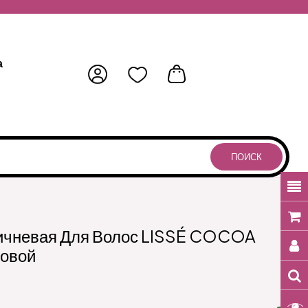
а
ПОИСК
ичневая Для Волос LISSÉ COCOA
овой