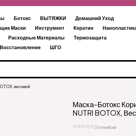
ры
Ботокс
ВЫТЯЖКИ
Домашний Уход
щие Маски
Инструмент
Кератин
Нанопластик
Расходные Материалы
Термозащита
 Восстановление
ШГО
BOTOX, весовой
Маска-Ботокс Кор
NUTRI BOTOX, Вес
0 отзыв(ов)