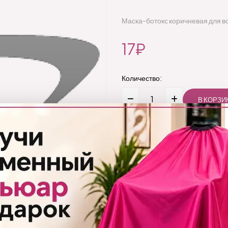
Маска-ботокс коричневая для 
17₽
Количество:
Добавить
Бренд:
LISSÉ
Код товара:
LISCOCOAботокс/вес