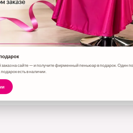
 подарок
е товара
 заказ на сайте — и получите фирменный пеньюар в подарок. Один п
окс коричневая для волос LISSÉ COCOA NUTRI BOTOX, 500 г
 подарок есть в наличии.
ми