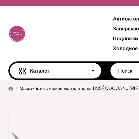
Активато
Завершаю
Подложки
Холодное
Каталог
Маска-ботокс коричневая для волос LISSÉ COCOA NUTRI 