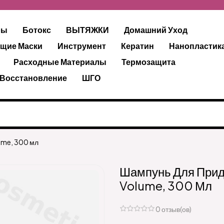
ры
Ботокс
ВЫТЯЖКИ
Домашний Уход
щие Маски
Инструмент
Кератин
Нанопластик
Расходные Материалы
Термозащита
 Восстановление
ШГО
ume, 300 мл
Шампунь Для Прид
Volume, 300 Мл
0 отзыв(ов)