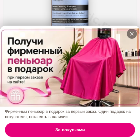
Кератин
Нанопластика
Подложки
Ещё категории
✓ Отправка 24ч
·
✓ Оригинал
·
✓ Поддержка
Комплект Для Домашнего Ухода L'AMARI
Delicate Shampoo 500 Ml + Mask 500 Ml
0₽
Фирменный пеньюар в подарок за первый заказ. Один подарок на
покупателя, пока есть в наличии.
БРЕНД:
L'AMARI
0
За покупками
ГЛАВНАЯ
ПОИСК
КОРЗИНА
АККАУНТ