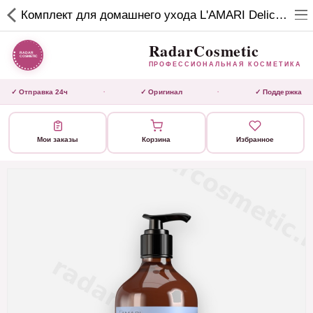
RadarCosmetic
Комплект для домашнего ухода L'AMARI Delicate Shampoo 500 ml + Mask 500 ml
✕
ПРОФЕССИОНАЛЬНАЯ
КОСМЕТИКА
RadarCosmetic
ПРОФЕССИОНАЛЬНАЯ КОСМЕТИКА
КАТАЛОГ
✓ Отправка 24ч
✓ Оригинал
✓ Поддержка
·
·
Активаторы
Мои заказы
Корзина
Избранное
Ботокс
ВЫТЯЖКИ
Домашний уход
Завершающие маски
Инструмент