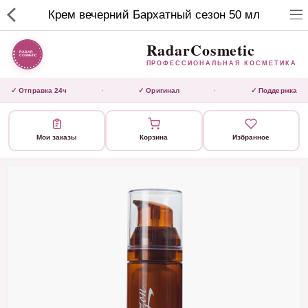
RadarCosmetic
Крем вечерний Бархатный сезон 50 мл
✕
ПРОФЕССИОНАЛЬНАЯ
КОСМЕТИКА
RadarCosmetic
ПРОФЕССИОНАЛЬНАЯ КОСМЕТИКА
КАТАЛОГ
✓ Отправка 24ч
✓ Оригинал
✓ Поддержка
·
·
Активаторы
Мои заказы
Корзина
Избранное
Ботокс
ВЫТЯЖКИ
Домашний уход
Завершающие маски
Инструмент