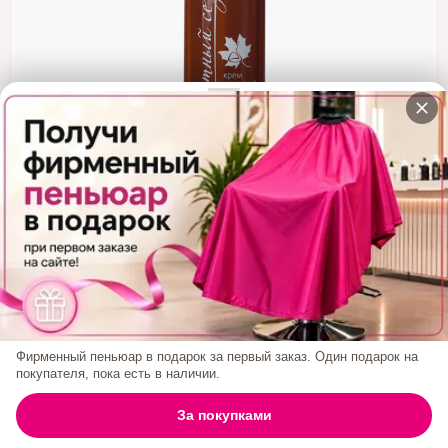
Кератин
Нанопластика
Подложки
Ещё категории
✓ Отправка 24ч
·
✓ Оригинал
·
✓ Поддержка
Крем Вечерний Бархатный Сезон 50 Мл
1 953₽
Фирменный пеньюар в подарок за первый заказ. Один подарок на
покупателя, пока есть в наличии.
0
За покупками
ГЛАВНАЯ
ПОИСК
КОРЗИНА
АККАУНТ