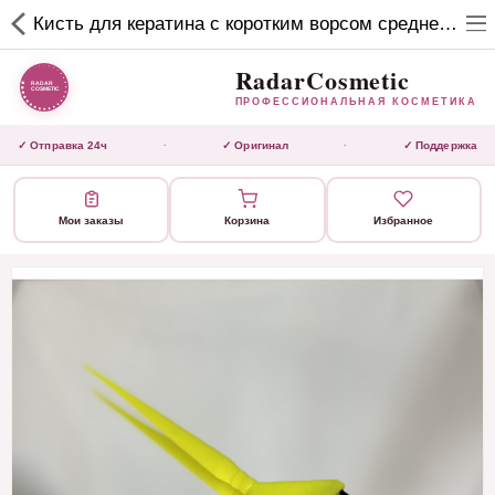
RadarCosmetic
Кисть для кератина c коротким ворсом средней жесткости, салатовая
✕
ПРОФЕССИОНАЛЬНАЯ
КОСМЕТИКА
RadarCosmetic
ПРОФЕССИОНАЛЬНАЯ КОСМЕТИКА
КАТАЛОГ
✓ Отправка 24ч
✓ Оригинал
✓ Поддержка
·
·
Активаторы
Мои заказы
Корзина
Избранное
Ботокс
ВЫТЯЖКИ
Домашний уход
Завершающие маски 3 шаг
Инструмент