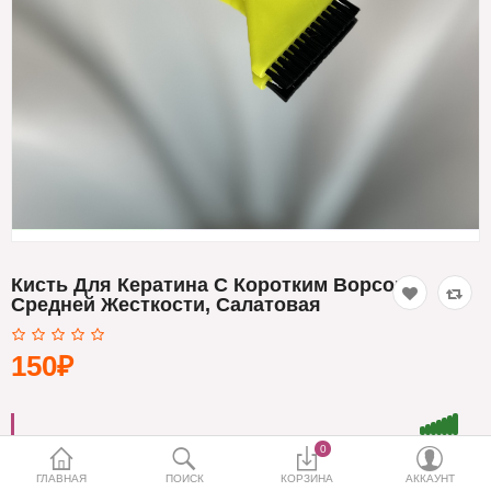
Кератин
Нанопластика
Подложки
Ещё категории
✓ Отправка 24ч
·
✓ Оригинал
·
✓ Поддержка
Кисть Для Кератина C Коротким Ворсом
Средней Жесткости, Салатовая
150₽
0
ГЛАВНАЯ
ПОИСК
КОРЗИНА
АККАУНТ