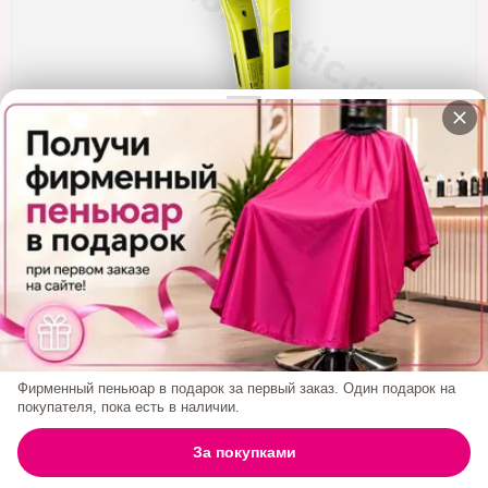
Кератин
Нанопластика
Подложки
Ещё категории
✓ Отправка 24ч
·
✓ Оригинал
·
✓ Поддержка
Утюжок Титановые Пластины Keratin Tools
Салатовый
Код товара:
1569
3 500₽
Фирменный пеньюар в подарок за первый заказ. Один подарок на
покупателя, пока есть в наличии.
БРЕНД:
KERATIN TOOLS
0
За покупками
ГЛАВНАЯ
ПОИСК
КОРЗИНА
АККАУНТ