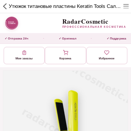
RadarCosmetic
Утюжок титановые пластины Keratin Tools Салатовый
✕
ПРОФЕССИОНАЛЬНАЯ
КОСМЕТИКА
RadarCosmetic
ПРОФЕССИОНАЛЬНАЯ КОСМЕТИКА
КАТАЛОГ
✓ Отправка 24ч
✓ Оригинал
✓ Поддержка
·
·
Активаторы
Мои заказы
Корзина
Избранное
Ботокс
ВЫТЯЖКИ
Домашний уход
Завершающие маски
Инструмент