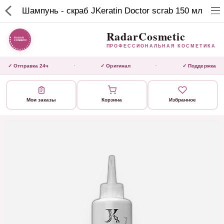
RadarCosmetic
Шампунь - скраб JKeratin Doctor scrab 150 мл
✕
ПРОФЕССИОНАЛЬНАЯ
КОСМЕТИКА
RadarCosmetic
ПРОФЕССИОНАЛЬНАЯ КОСМЕТИКА
КАТАЛОГ
✓ Отправка 24ч
✓ Оригинал
✓ Поддержка
·
·
Активаторы
Мои заказы
Корзина
Избранное
Ботокс
ВЫТЯЖКИ
Домашний уход
Завершающие маски 3 шаг
Инструмент