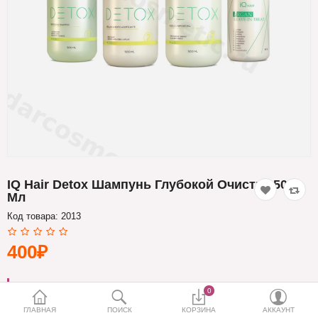
Кератин
Нанопластика
Подложки
Ещё категории
✓ Отправка 24ч
·
✓ Оригинал
·
✓ Поддержка
IQ Hair Detox Шампунь Глубокой Очистки 500
Мл
Код товара:
2013
400₽
БРЕНД:
IQ HAIR
0
ГЛАВНАЯ
ПОИСК
КОРЗИНА
АККАУНТ