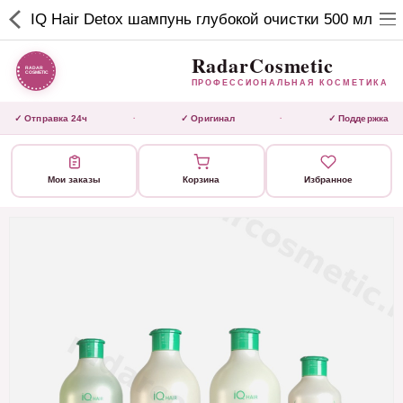
RadarCosmetic
IQ Hair Detox шампунь глубокой очистки 500 мл
✕
ПРОФЕССИОНАЛЬНАЯ
КОСМЕТИКА
RadarCosmetic
ПРОФЕССИОНАЛЬНАЯ КОСМЕТИКА
КАТАЛОГ
✓ Отправка 24ч
✓ Оригинал
✓ Поддержка
·
·
Активаторы
Мои заказы
Корзина
Избранное
Ботокс
ВЫТЯЖКИ
Домашний уход
Завершающие маски 3 шаг
Инструмент