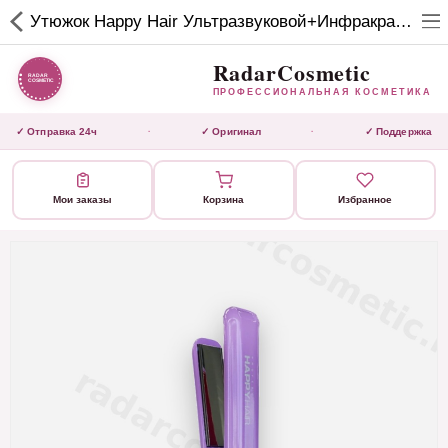
RadarCosmetic
Утюжок Happy Hair Ультразвуковой+Инфракрасный, узкие пластины, пурпурный/сиреневый
✕
ПРОФЕССИОНАЛЬНАЯ
КОСМЕТИКА
RadarCosmetic
ПРОФЕССИОНАЛЬНАЯ КОСМЕТИКА
КАТАЛОГ
✓ Отправка 24ч
✓ Оригинал
✓ Поддержка
·
·
Активаторы
Мои заказы
Корзина
Избранное
Ботокс
ВЫТЯЖКИ
Домашний уход
Завершающие маски
Инструмент