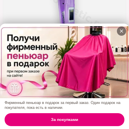
Кератин
Нанопластика
Подложки
Ещё категории
✓ Отправка 24ч
·
✓ Оригинал
·
✓ Поддержка
Утюжок Happy Hair
Ультразвуковой+Инфракрасный, Узкие
Пластины, Пурпурный/сиреневый
Код товара:
1637
Фирменный пеньюар в подарок за первый заказ. Один подарок на
5 800₽
покупателя, пока есть в наличии.
0
За покупками
БРЕНД:
HAPPY HAIR
ГЛАВНАЯ
ПОИСК
КОРЗИНА
АККАУНТ