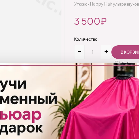
Утюжок Happy Hair ультразвуко
3 500₽
Количество:
Добавить
Бренд:
Happy Hair
Код товара:
1389