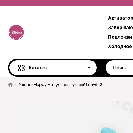
Активато
Завершаю
Подложки
Холодное
Каталог
Утюжок Happy Hair ультразвуковой Голубой