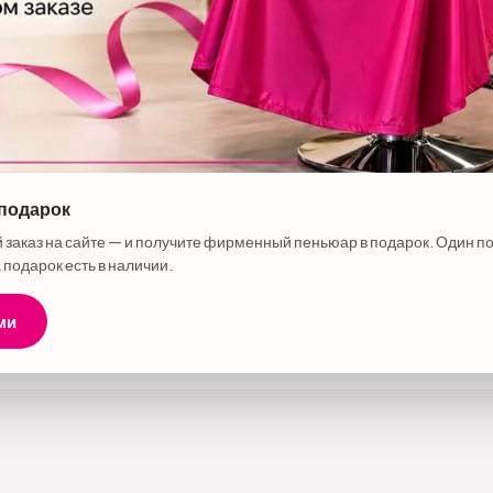
 подарок
е товара
 заказ на сайте — и получите фирменный пеньюар в подарок. Один п
ppy Hair ультразвуковой Голубой
 подарок есть в наличии.
ми