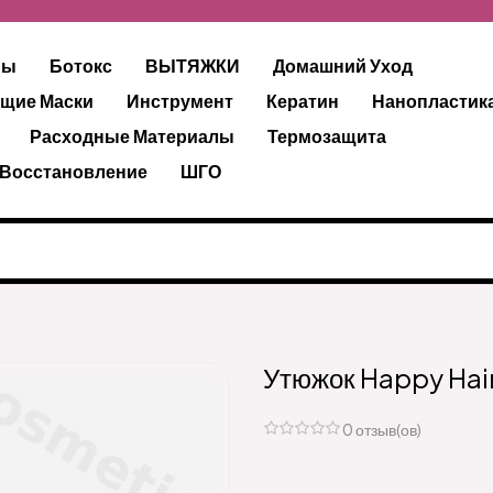
ры
Ботокс
ВЫТЯЖКИ
Домашний Уход
щие Маски
Инструмент
Кератин
Нанопластик
Расходные Материалы
Термозащита
 Восстановление
ШГО
Утюжок Happy Hair
0 отзыв(ов)