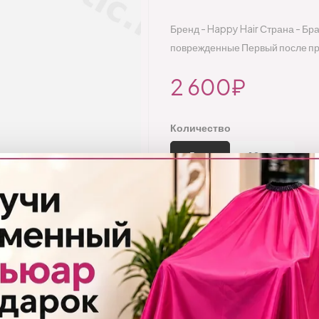
Бренд - Happy Hair Страна - Бр
поврежденные Первый после пр
2 600₽
Количество
5 шт.
10 шт.
Количество:
Добавить
Бренд:
Happy Hair
Код товара:
1145/5