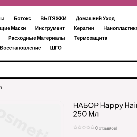
ры
Ботокс
ВЫТЯЖКИ
Домашний Уход
щие Маски
Инструмент
Кератин
Нанопластик
Расходные Материалы
Термозащита
 Восстановление
ШГО
л
НАБОР Happy Hair
250 Мл
0 отзыв(ов)