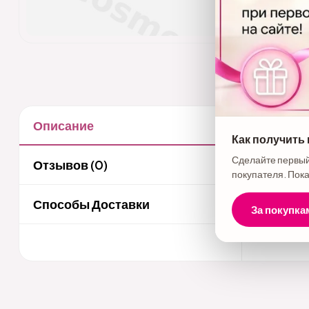
Описание
Описани
Как получить
Бренд - H
Сделайте первый
Отзывов (0)
покупателя. Пока
с эффекто
процессы 
Способы Доставки
За покупка
обеспечив
Идеален д