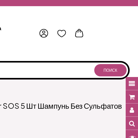
а
ПОИСК
 SOS 5 Шт Шампунь Без Сульфатов