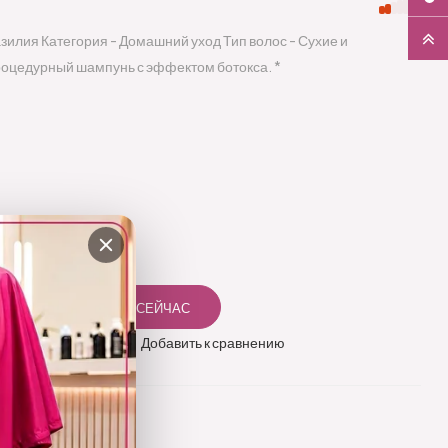
азилия Категория - Домашний уход Тип волос - Сухие и
оцедурный шампунь с эффектом ботокса. *
 в избранное
Добавить к сравнению