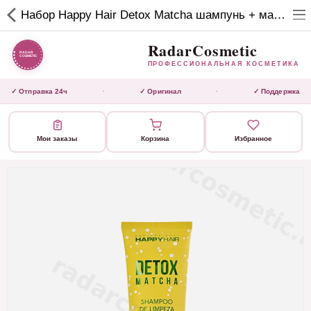
RadarCosmetic
Набор Happy Hair Detox Matcha шампунь + маска без сульфатов 250/250 мл
✕
ПРОФЕССИОНАЛЬНАЯ
КОСМЕТИКА
RadarCosmetic
ПРОФЕССИОНАЛЬНАЯ КОСМЕТИКА
КАТАЛОГ
✓ Отправка 24ч
✓ Оригинал
✓ Поддержка
·
·
Активаторы
Мои заказы
Корзина
Избранное
Ботокс
ВЫТЯЖКИ
Домашний уход
Завершающие маски 3 шаг
Инструмент