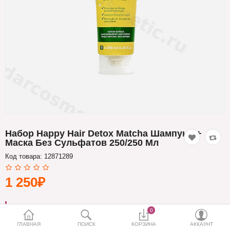
Кератин
Нанопластика
Подложки
Ещё категории
✓ Отправка 24ч
·
✓ Оригинал
·
✓ Поддержка
Набор Happy Hair Detox Matcha Шампунь +
Маска Без Сульфатов 250/250 Мл
Код товара:
12871289
1 250₽
БРЕНД:
HAPPY HAIR
0
ГЛАВНАЯ
ПОИСК
КОРЗИНА
АККАУНТ