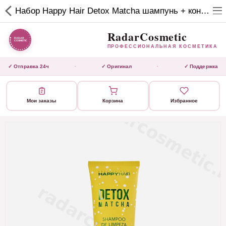
RadarCosmetic
Набор Happy Hair Detox Matcha шампунь + кондей без сульфатов 250/250 мл
✕
ПРОФЕССИОНАЛЬНАЯ
КОСМЕТИКА
RadarCosmetic
ПРОФЕССИОНАЛЬНАЯ КОСМЕТИКА
КАТАЛОГ
✓ Отправка 24ч
✓ Оригинал
✓ Поддержка
·
·
Активаторы
Мои заказы
Корзина
Избранное
Ботокс
ВЫТЯЖКИ
Домашний уход
Завершающие маски
Инструмент