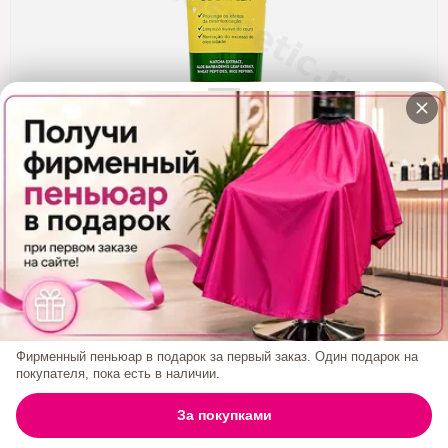
Кератин
Нанопластика
Подложки
Ещё категории
✓ Отправка 24ч
·
✓ Оригинал
·
✓ Поддержка
Набор Happy Hair Detox Matcha Шампунь +
Кондей Без Сульфатов 250/250 Мл
Код товара:
12871288
1 200₽
Фирменный пеньюар в подарок за первый заказ. Один подарок на
покупателя, пока есть в наличии.
БРЕНД:
HAPPY HAIR
0
За покупками
ГЛАВНАЯ
ПОИСК
КОРЗИНА
АККАУНТ