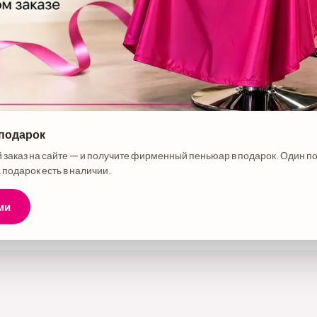
 подарок
е товара
 заказ на сайте — и получите фирменный пеньюар в подарок. Один п
py Hair BE Shine шампунь + маска 250/250 мл
 подарок есть в наличии.
ми