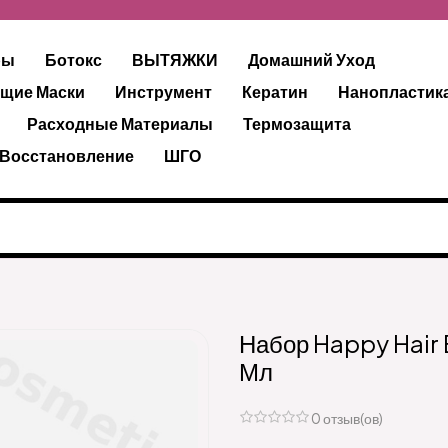
ры
Ботокс
ВЫТЯЖКИ
Домашний Уход
щие Маски
Инструмент
Кератин
Нанопластик
Расходные Материалы
Термозащита
 Восстановление
ШГО
Набор Happy Hair
Мл
0 отзыв(ов)