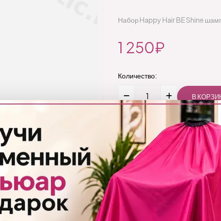
Набор Happy Hair BE Shine шам
1 250₽
Количество:
Добавить
Бренд:
Happy Hair
Код товара:
19101912