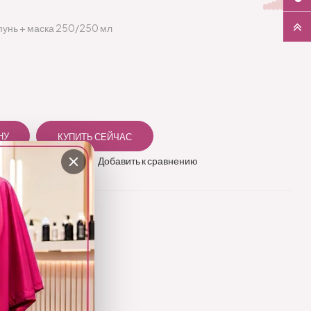
пунь + маска 250/250 мл
 в избранное
Добавить к сравнению