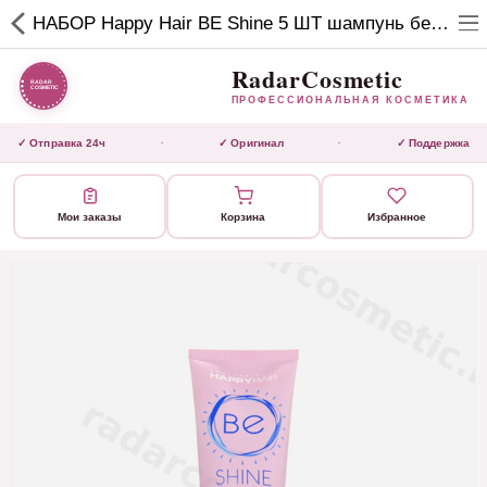
RadarCosmetic
НАБОР Happy Hair BE Shine 5 ШТ шампунь без сульфатов 250 мл
✕
ПРОФЕССИОНАЛЬНАЯ
КОСМЕТИКА
RadarCosmetic
ПРОФЕССИОНАЛЬНАЯ КОСМЕТИКА
КАТАЛОГ
✓ Отправка 24ч
✓ Оригинал
✓ Поддержка
·
·
Активаторы
Мои заказы
Корзина
Избранное
Ботокс
ВЫТЯЖКИ
Домашний уход
Завершающие маски
Инструмент