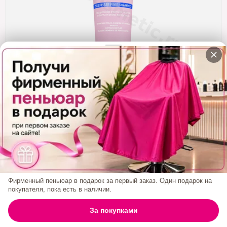
Кератин
Нанопластика
Подложки
Ещё категории
✓ Отправка 24ч
·
✓ Оригинал
·
✓ Поддержка
НАБОР Happy Hair BE Shine 5 ШТ Шампунь Без
Сульфатов 250 Мл
Код товара:
1910/5
2 250₽
Фирменный пеньюар в подарок за первый заказ. Один подарок на
покупателя, пока есть в наличии.
БРЕНД:
HAPPY HAIR
0
За покупками
ГЛАВНАЯ
ПОИСК
КОРЗИНА
АККАУНТ